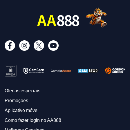
Ofertas especiais
Promoções
Aplicativo móvel
Como fazer login no AA888