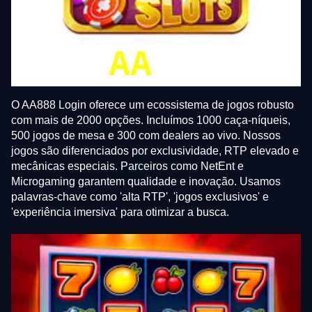
O AA888 Login oferece um ecossistema de jogos robusto
com mais de 2000 opções. Incluímos 1000 caça-níqueis,
500 jogos de mesa e 300 com dealers ao vivo. Nossos
jogos são diferenciados por exclusividade, RTP elevado e
mecânicas especiais. Parceiros como NetEnt e
Microgaming garantem qualidade e inovação. Usamos
palavras-chave como 'alta RTP', 'jogos exclusivos' e
'experiência imersiva' para otimizar a busca.