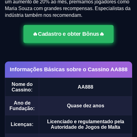
um aumento de 20% ao mês, premiamos jogadores como
Maria Souza com grandes recompensas. Especialistas da
indústria também nos recomendam.
🔥Cadastro e obter Bônus🔥
Informações Básicas sobre o Cassino AA888
Nome do
AA888
Cassino:
Ano de
Quase dez anos
Fundação:
Licenciado e regulamentado pela
Licenças:
Autoridade de Jogos de Malta