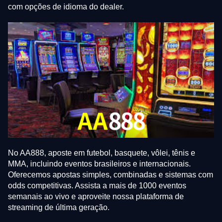
com opções de idioma do dealer.
No AA888, aposte em futebol, basquete, vôlei, tênis e
MMA, incluindo eventos brasileiros e internacionais.
Oferecemos apostas simples, combinadas e sistemas com
odds competitivas. Assista a mais de 1000 eventos
semanais ao vivo e aproveite nossa plataforma de
streaming de última geração.