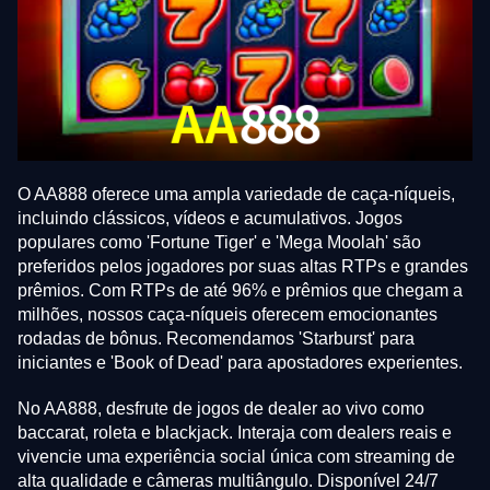
O AA888 oferece uma ampla variedade de caça-níqueis,
incluindo clássicos, vídeos e acumulativos. Jogos
populares como 'Fortune Tiger' e 'Mega Moolah' são
preferidos pelos jogadores por suas altas RTPs e grandes
prêmios. Com RTPs de até 96% e prêmios que chegam a
milhões, nossos caça-níqueis oferecem emocionantes
rodadas de bônus. Recomendamos 'Starburst' para
iniciantes e 'Book of Dead' para apostadores experientes.
No AA888, desfrute de jogos de dealer ao vivo como
baccarat, roleta e blackjack. Interaja com dealers reais e
vivencie uma experiência social única com streaming de
alta qualidade e câmeras multiângulo. Disponível 24/7